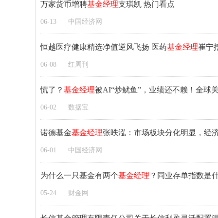
万家货币增聘
基金经理
支琪凯 热门看点
06-13
中国经济网
恒越医疗健康精选净值逆风飞扬 医药
基金经理
崔宁
06-08
红周刊
慌了？
基金经理
被AI“炒鱿鱼”，业绩还不赖！全
06-02
数据宝
诺德基金
基金经理
张昳泓：市场板块分化明显，经济
06-01
中国经济网
为什么一只基金有两个
基金经理
？同业存单指数是
05-24
财金网