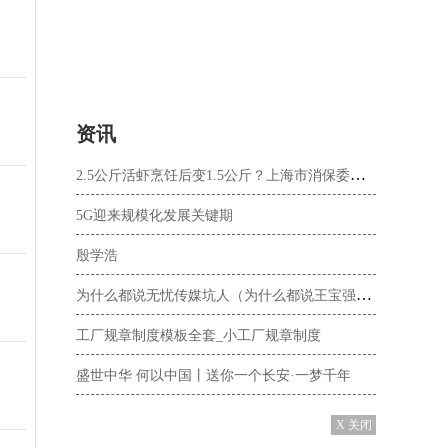
资讯
2.5公斤活虾烹饪后变1.5公斤？上海市消保委实测发现：小龙虾烹饪后损耗量不会超10%
5G迎来规模化发展关键期
殷学浩
为什么都说无忧传媒坑人（为什么都说王宝强丑）
工厂规章制度模板全套_小工厂规章制度
盛世中华 何以中国丨送你一个长安·一梦千年
X 关闭