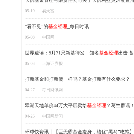
长信基金管理有限责任公司关于长信利盈灵活配置
05-19
易天富
“看不见”的
基金经理
_每日时讯
05-08
中国网
世界速读：5月71只新基待发！知名
基金经理
出击 
05-03
上海证券报
打新基金和打新债一样吗？基金打新有什么要求？
04-27
每日财讯网
翠湖天地单价44万大平层卖给
基金经理
？葛兰辟谣
04-26
中国网新闻
环球快资讯丨【巨无霸基金瘦身，绩优“黑马”吃饱