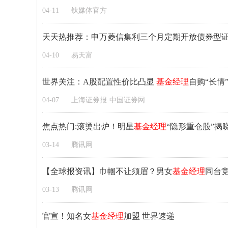
04-11
钛媒体官方
天天热推荐：申万菱信集利三个月定期开放债券型
04-10
易天富
世界关注：A股配置性价比凸显
基金经理
自购“长情
04-07
上海证券报·中国证券网
焦点热门:滚烫出炉！明星
基金经理
“隐形重仓股”揭
03-14
腾讯网
【全球报资讯】巾帼不让须眉？男女
基金经理
同台
03-13
腾讯网
官宣！知名女
基金经理
加盟 世界速递