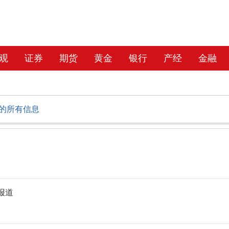
观
证券
期货
黄金
银行
产经
金融
的所有信息
报道