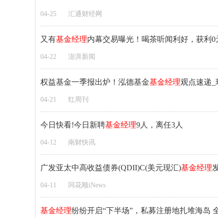
04-25
汇通财经网
又有
基金经理
内幕交易曝光！喝茶听闻利好，获利0元
04-22
澎湃新闻
权益基金一季报出炉！泓德基金
基金经理
观点速递_
04-21
红周刊
今日快看!今日新聘
基金经理
9人，离任3人
04-12
南财快讯
广发亚太中高收益债券(QDII)C(美元现汇)
基金经理
04-11
同花顺iNews
基金经理
纷纷开启“下半场”，私募注册地扎堆海岛 