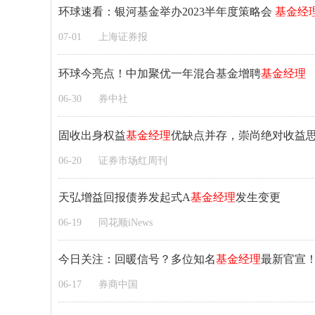
环球速看：银河基金举办2023半年度策略会
基金经
07-01
上海证券报
环球今亮点！中加聚优一年混合基金增聘
基金经理
06-30
券中社
固收出身权益
基金经理
优缺点并存，崇尚绝对收益思
06-20
证券市场红周刊
天弘增益回报债券发起式A
基金经理
发生变更
06-19
同花顺iNews
今日关注：回暖信号？多位知名
基金经理
最新官宣
06-17
券商中国