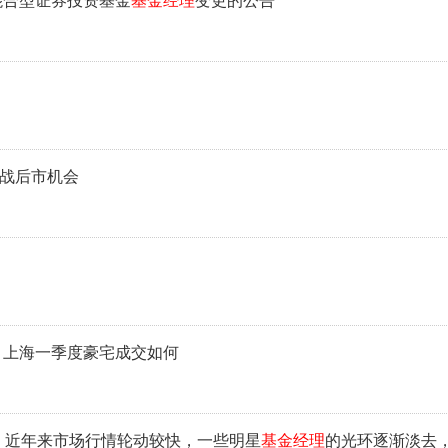
混合型证券投资基金
基金经理
变更的公告
备战后市机会
！上海一季度豪宅成交如何
】 近年来市场行情轮动较快，一些明星
基金经理
的光环逐渐淡去，管理规模有所缩减，旗下巨无霸基金持续“瘦身”。在