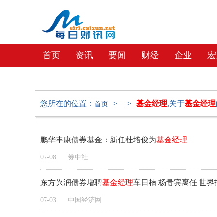
首页
资讯
要闻
财经
企业
宏
教育
社会
文化
地产
您所在的位置：
>
>
基金经理
,关于
基金经理
首页
鹏华丰康债券基金：新任杜培俊为
基金经理
07-08
券中社
东方兴润债券增聘
基金经理
车日楠 杨贵宾离任|世界
07-03
中国经济网