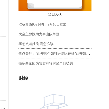
11日入伏
准备升级iOS14将于9月16日推出
大金主慷慨助力泰山队争冠
骞怎么读姓氏 骞怎么读
焦点关注：“西安哪个妇科医院比较好”西安妇科医院排名「西安正规妇科医院」?
很多商家因为售卖和辐射区产品被罚
财经
明星
基金