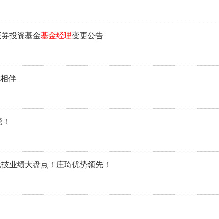
证券投资基金
基金经理
变更公告
”相伴
晓！
竞技业绩大盘点！庄琦优势领先！