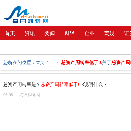
首页
资讯
要闻
财经
企业
宏观
证
教育
社会
文化
地产
您所在的位置：
>
>
总资产周转率低于0
,关于
总资产周
首页
总资产周转率是？
总资产周转率低于0
.8说明什么？
06-08
每日财讯网