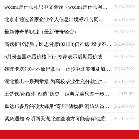
wcdma是什么意思中文翻译（wcdma是什么网络）
2023-07-09
北京市通过首家企业个人信息出境标准合同备案
2023-07-09
最新传奇单职业（最新传奇轻变）
2023-07-09
高速扩张背后，医思健康(02138)仍难逃“增收不增利”困局？
2023-07-09
6月份全国鸡蛋价格下行 专家表示后期蛋价或震荡上行
2023-07-09
残阵卡塔尔0-4不敌巴拿马，止步中北美洲及加勒比金杯赛八强
2023-07-09
湖北推出一系列举措 为高校毕业生充分就业“搭桥铺路”
2023-07-09
王楚钦/孙颖莎“创造”历史！距离完美只差一步，或填补国乒空白
2023-07-
重达15多斤的硕大蜂巢“寄居”储物柜 消防队员上门摘除
2023-07-09
09
紧急通知 今明两天湖北这些地方可能会有地质灾害发生
2023-07-09