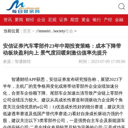
资讯
要闻
财经
企业
宏观
证券
期货
黄金
银行
产经
金融
搜索
当前位置 :
首页 >
://mmeiri../society
社会
>
安信证券汽车零部件23年中期投资策略：成本下降带
动板块盈利向上 景气度回暖刺激估值率先提升
来源：智通财经
时间：2023-07-09 17:09:00
智通财经APP获悉，安信证券发布研究报告称，展望2023下
半年，主机厂的竞争格局变化或将带动零部件企业业绩加速分
化，合资车企份额下降、尾部车企加速出清导致产业链上零部件
公司业绩压力较大。建议从高成长性赛道和强驱动力企业两个角
度关注业绩优质的α公司：1)优选成长性好的细分赛道，建议关注
低渗透率赛道及低国产替代率赛道;2)看好自身成长驱动力强的个
股，建议关注以下3类零部件公司，一是强势自主车企及新能源车
企供应链公司;二是全球化布局较早且较为完善的公司;三是成功开