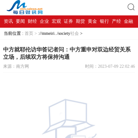
资讯
要闻
财经
企业
宏观
证券
期货
黄金
银行
产经
金融
搜索
当前位置 :
首页 >
://mmeiri../society
社会
>
中方就耶伦访华答记者问：中方重申对双边经贸关系
立场，后续双方将保持沟通
来源：南方网
时间：2023-07-09 22:02:46