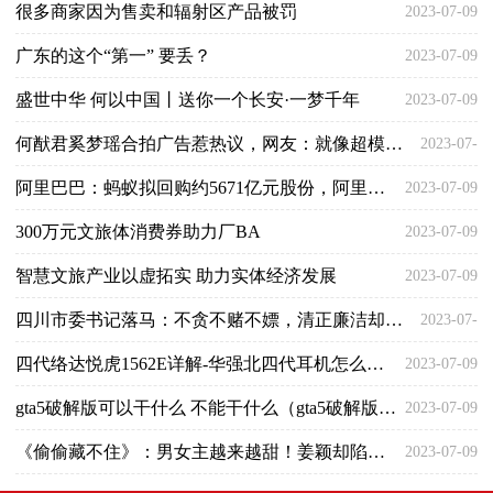
很多商家因为售卖和辐射区产品被罚
2023-07-09
广东的这个“第一” 要丢？
2023-07-09
盛世中华 何以中国丨送你一个长安·一梦千年
2023-07-09
何猷君奚梦瑶合拍广告惹热议，网友：就像超模将鬼丈夫抱在大腿上
2023-07-
阿里巴巴：蚂蚁拟回购约5671亿元股份，阿里正考虑是否参与
2023-07-09
09
300万元文旅体消费券助力厂BA
2023-07-09
智慧文旅产业以虚拓实 助力实体经济发展
2023-07-09
四川市委书记落马：不贪不赌不嫖，清正廉洁却被判刑，罪名还不轻
2023-07-
四代络达悦虎1562E详解-华强北四代耳机怎么样？
2023-07-09
09
gta5破解版可以干什么 不能干什么（gta5破解版能买房子吗）
2023-07-09
《偷偷藏不住》：男女主越来越甜！姜颖却陷入感情危险？
2023-07-09