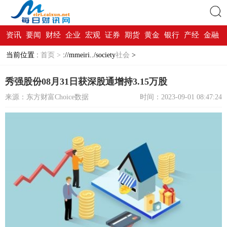
资讯
要闻
财经
企业
宏观
证券
期货
黄金
银行
产经
金融
搜索
当前位置 :
首页 >
://mmeiri../society
社会
>
秀强股份08月31日获深股通增持3.15万股
来源：东方财富Choice数据
时间：2023-09-01 08:47:24