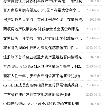
存量首套住房贷款利率调降“靴子落地” 二套住房首付比例统一为不低于30%
2023-09-
09-01
百万房贷月供有望减少840元？存量房贷利率调整来了
2023-09-01
01
房贷新政八大要点：首付比例怎么调，存量房贷利率能降多少，怎么申请
2023-09-
两项房地产政策发布 降低存量首套房贷利率路径明确
2023-09-01
01
文博日历丨开学啦！古代的娃们上学都准备些啥？
2023-09-01
我省将为1800个行政村编制遥感影像实用性地图
2023-09-01
注册制下首单创业板重大资产重组被否内情曝光：信披内容不完整
2023-09-
苹果 iPhone 15 Pro Max电池容量细节曝光：4422毫安时
2023-09-01
01
新家入住一年，庆幸自己断舍离了这些“鸡肋物品”，建议趁早舍弃
2023-09-
(G)I-DLE成员曺薇娟拍品牌宣传照展性感诱惑魅力
2023-09-01
01
广东省在澳门发行首支地方政府绿色债券
2023-09-01
中国新能源MPV史上首个横跨欧亚的万里长测，传祺E9做到了，凭啥
2023-09-