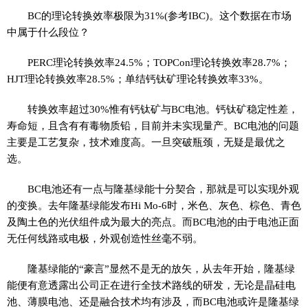
BC的理论转换效率极限为31%(参考IBC)。这个数据在市场
中属于什么段位？
PERC理论转换效率24.5%；TOPCon理论转换效率28.7%；
HJT理论转换效率28.5%；单结钙钛矿理论转换效率33%。
转换效率超过30%惟有钙钛矿与BC电池。钙钛矿稳定性差，
寿命短，且含有有毒物质铅，目前并未实现量产。BC电池的问题
主要是工艺复杂，技术难度高。一旦突破瓶颈，无疑是最优之
选。
BC电池还有一点与隆基绿能十分契合，那就是可以实现外观
的变换。去年隆基绿能发布Hi Mo-6时，米色、灰色、棕色、青色
及陶土色的光伏组件成为最大的亮点。而BC电池的由于电池正面
无任何线路或电极，外观创造性丝毫不弱。
隆基绿能的“豪言”显然不是无的放矢，从去年开始，隆基绿
能便有意透露出公司正在进行全技术路线的研发，无论是晶硅电
池、薄膜电池、还是融合技术均有涉及，而BC电池或许是隆基绿