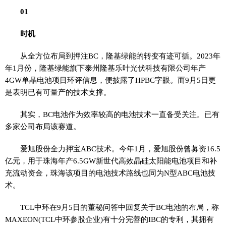
01
时机
从全方位布局到押注BC，隆基绿能的转变有迹可循。2023年
年1月份，隆基绿能旗下泰州隆基乐叶光伏科技有限公司年产
4GW单晶电池项目环评信息，便披露了HPBC字眼。而9月5日更
是表明已有可量产的技术支撑。
其实，BC电池作为效率较高的电池技术一直备受关注。已有
多家公司布局该赛道。
爱旭股份全力押宝ABC技术。今年1月，爱旭股份曾募资16.5
亿元，用于珠海年产6.5GW新世代高效晶硅太阳能电池项目和补
充流动资金，珠海该项目的电池技术路线也同为N型ABC电池技
术。
TCL中环在9月5日的董秘问答中回复关于BC电池的布局，称
MAXEON(TCL中环参股企业)有十分完善的IBC的专利，其拥有