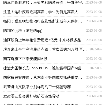
陈幸同险胜逆转，王曼昱和陈梦获胜，平野美宇和伊藤美诚晋级
2023-09-08
注意！这种疾病近期高发，学生为何是高发人群？
2023-09-08
衡阳：联查联防推动行业及场所未成年人保护工作
2023-09-08
陈翔的qq群（陈翔的qq）
2023-09-08
迪阿股份上半年销售费用近7亿元 未来将做多品类、多品牌尝试
2023-09-08
璞泰来上半年利润股价齐跌：首次回购74万股 再融资或于9月中下旬启动发行
2023-09-
南存辉旗下正泰安能闯A股
2023-09-08
08
捷途大圣和长安CS55 PLUS，谁能赢得国产A级SUV性价比之争？
2023-09-
国家移民管理局：从东南亚等国成功抓获重要逃犯26名
2023-09-08
08
武警舟山支队举办别样海岛卫士杯篮球赛
2023-09-08
发改委证监会紧盯铁矿石市场异动
2023-09-08