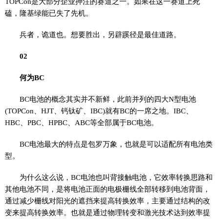
TOPCon是大部分企业押注的赛道之一。如果在这一赛道上死
磕，隆基绿能已失了先机。
兵者，诡道也。想要胜出，另辟蹊径是最佳道路。
02
何为BC
BC电池的概念其实并不新鲜，此前并列的四大N型电池
(TOPCon、HJT、钙钛矿、IBC)就有BC的一席之地。IBC、
HBC、PBC、HPBC、ABC等全部属于BC电池。
BC电池最大的特点是包罗万象，也就是可以适配所有电池类
型。
为什么这么说，BC电池也叫背接触电池，它效率转换思路和
其他电池不同，是将电池正面的电极栅线全部转移到电池背面，
通过减少栅线对阳光的遮挡来提高转换效率，主要通过结构的改
变来提高转换效率。也就是通过物理转变和激光技术达到效率提