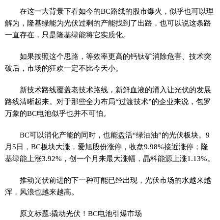
在这一大背景下看如今的BC路线的股市爆火，似乎也可以理
解为，隆基绿能为光伏过剩的产能找到了出路，也可以说这条路
一直存在，只是隆基绿能将它实质化。
如果按照这个思路，等效率更高的钙钛矿消除危害、技术突
破后，市场的狂欢一定不比今天小。
新技术路线覆盖老技术路线，新鲜血液的涌入让光伏的发展
路线清晰起来。对于那些全力布局“过渡技术”的企业来说，包罗
万象的BC电池似乎也并不可怕。
BC可以消化产能的同时，也能盘活“绿油油”的光伏板块。9
月5日，BC板块大涨，爱旭股份涨停，收盘9.98%接近涨停；隆
基绿能上涨3.92%，创一个月来最大涨幅，晶科能源上涨1.13%。
推动光伏前进的下一种可能已经出现，光伏市场的水越来越
浑，风浪也越来越高。
原文标题:撬动光伏！BC电池引爆市场