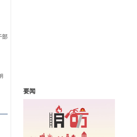
干部
明
要闻