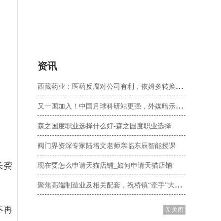
资讯
西藏药业：医药反腐对公司有利，依姆多转换进展顺利，诺迪康产品预计未来2-3年有良好市场表现
又一国加入！中国月球科研站更强，外媒暗示：美登月签了28个国家
森之国度职业选择什么好-森之国度职业选择
阀门界资深专家陆培文老师亲临东辰智能授课
长龚
现在要怎么申请天猫店铺_如何申请天猫店铺
聚焦高端制造业及相关配套，祝桥镇“牵手”大飞机园跑出产业发展加速度
不再
X 关闭